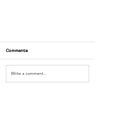
Comments
Write a comment...
,,იურისტთა საერთაშოეისო
სახელი
საზოგადოება" პროფესიული
ვიზიტით ათენში
იმყოფებოდა
გვარი