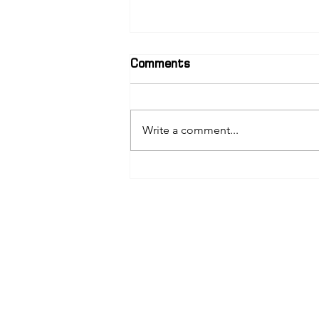
Comments
Write a comment...
სოფიო გელაშვილი –
პედაგოგი, ტრენერი და
თანამედროვე
სამედიცინო განათლების
ერთ-ერთი წარმატებული
წარმომადგენელი
სახელი