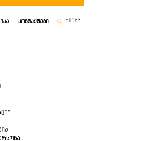
იკა
კონტაქტები
ს
აში“
ია 
ერსონა 