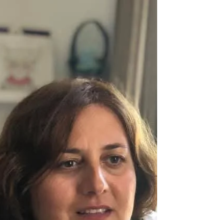
აგრძელებს იმ ადამიანების წარდგენას,
რომელთაც განსაკუთრებული წვლილი შეაქვთ
ქვეყნის კულტურულ და საზოგადოებრივ
ცხოვრებაში. ამჯერად, პროექტის ყურადღების
ცენტრშია გამორჩეული ქორეოგრაფი — ზვიად
გვასალია და მისი ხელმძღვანელობით
მოქმედი, შალვა (ჯამუ) გარუჩავას სახელობის
ანსამბლი „კუჩხიბედინერი“. ​გზა აღიარებამდე:
სენაკიდან დიდ სცენამდე ​ზვიად გვასალია 1976
წელს სენაკში დაიბადა. მისი ცხოვრება
ადრეული ასაკიდანვე ქართუ