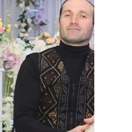
საქართველოს წარმატებული ადამიანების
დაჯილდოების ცერემონია „პერსონა 2026“
რეგიონში ქართული ფოლკლორის ღირსეულ
წარმოჩენასა და წარმატებულ მოღვაწეობისთვის
წლის ტიტულზე წარადგენს დაბა წაღვერის
საქალაქო კულტურის სახლთან არსებული
ბავშვთა ფოლკლორული ანსამბლ „ნერგების“
ხელმძღვანელს, თინათინ მუხურაძეს. ამავე
პროექტის ფარგლებში „ეთნოპერსონა 2026“-ის
ტიტულზე წარდგენილია ბავშვთა
ფოლკლორული ანსამბლი „ნერგები“. თინა