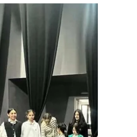
საქართველოს წარმატებული ადამიანების
დაჯილდოების ცერემონია „პერსონა“
საზოგადოებას წარმოუდგენს „პერსონა 2026“
წლის ტიტულზე წარდგენილ ქორეოგრაფს,
ქართული ქორეოგრაფიული ხელოვნების
ღირსეულ წარმომადგენელს — ინგა
თაბუკაშვილს და მის მიერ ხელმძღვანელ ომარ
მხეიძის სახელობის ქორეოგრაფიულ ანსამბლ
„იმედს“. ინგა თაბუკაშვილი მრავალწლიანი
პროფესიული და შემოქმედებითი მოღვაწეობით
მნიშვნელოვანი ფიგურაა ქართული
ქორეოგრაფიის სფეროში. მისი საქმიანობა
წლების განმავლობაში ემსახურება ქართული
ცეკვის ტ