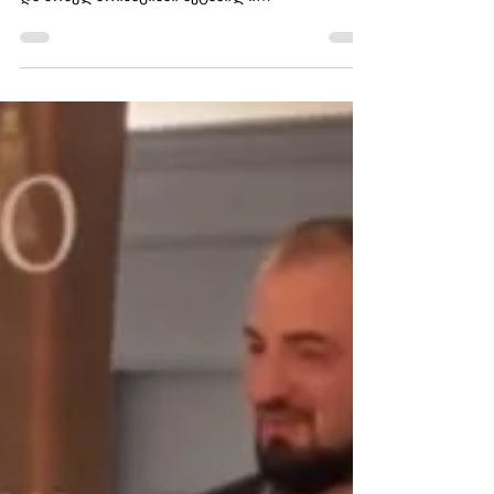
და კულტურული მემკვიდრეობის შენარჩუნებასა
და პოპულარიზაციაში შეტანილი
განსაკუთრებული წვლილისთვის საქართველოს
წარმატებული ადამიანების დაჯილდოების
ცერემონია „პერსონა“ წლის ტიტულზე,
ნომინაციაში „ნაციონალური მუსიკის,
კულტურისა და ტრადიციების პოპულარიზაციაში
შეტანილი წვლილისთვის“, ფოლკლორულ
ინსტრუმენტულ ანსამბლ „ჩირაღდანს“ და მის
დამფუძნებელსა და სამხატვრო ხელმძღვანელს,
მუსიკოსსა და ფოლკლორისტ გიორგი
მერაბიშვილს წარადგენს. ანსამბლი
„ჩირაღდანი“ 2