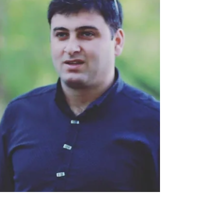
საქართველოს წარმატებული ადამიანების
დაჯილდოების ცერემონია „პერსონა“
საზოგადოებას წარმოუდგენს გამორჩეულ
მწერალსა და ჟურნალისტს — შორენა
თალაკვაძეს, რომელიც „პერსონა 2026“-ის
ტიტულზეა წარდგენილი როგორც
მრავალმხრივი შემოქმედი, რომლის
საქმიანობაც აერთიანებს ჟურნალისტურ
სიზუსტესა და ლიტერატურულ სიღრმეს. შორენა
ონისეს ასული თალაკვაძე დაიბადა 1973 წლის
13 აგვისტოს ქალაქ ბათუმში. საშუალო
განათლება მიიღო ქალაქ ოზურგეთის №2
საჯარო სკოლაში. სკოლის დასრულების შემდეგ
სწავლა განაგრძო თბილი